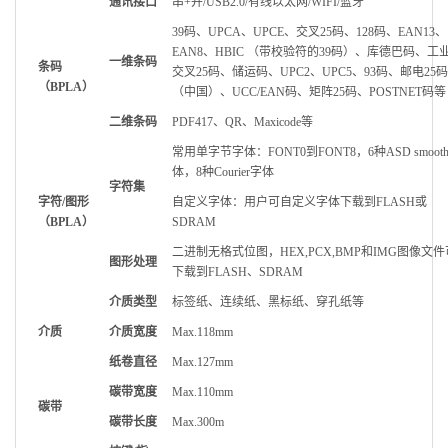
通讯接口
串
+
并
/USB2.0/
有线以太网
/WIFI/
蓝牙
39
码、UPCA、UPCE、交叉25码、128码、EAN13、
EAN8、HBIC （带校验符的39码）、库德巴码、工业
一维条码
条码
交叉25码、储运码、UPC2、UPC5、93码、邮电25
（BPLA）
（中国）、UCC/EAN码、矩阵25码、POSTNET码等
二维条码
PDF417
、QR、Maxicode等
常用单字节字体：FONT0到FONT8，6种ASD smoot
体，8种Courier字体
字符集
字符/图形
自定义字体：用户可自定义字体下载到FLASH或
（BPLA）
SDRAM
二进制无格式位图，HEX,PCX,BMP和IMG图像文件
图形处理
下载到FLASH、SDRAM
介质类型
标签纸、连续纸、黑标纸、穿孔纸等
介质
介质宽度
Max.
118mm
纸卷直径
Max.
127mm
碳带宽度
Max.
110mm
碳带
碳带长度
Max.
300m