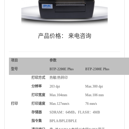
产品价格：
来电咨询
项目
参数
型号
BTP-2200E Plus
BTP-2300E Plus
打印方式
热敏/热转印
分辨率
203 dpi
Max.
300 dpi
打印宽度
Max.
104mm
Max.
106 mm
打印
打印速度
Max.
127mm/s
76 mm/s
存储器
SDRAM
：64MB，FLASH：4MB
指令集
BPLA/BPLZ/BPLE