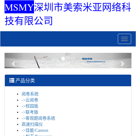
MSMY
深圳市美索米亚网络科
技有限公司
MS
图1
Previous
Next
产品分类
阅卷系统
->云阅卷
->校园版
->联考版
->客观题阅卷系统
高速扫描仪
->佳能/Cannon