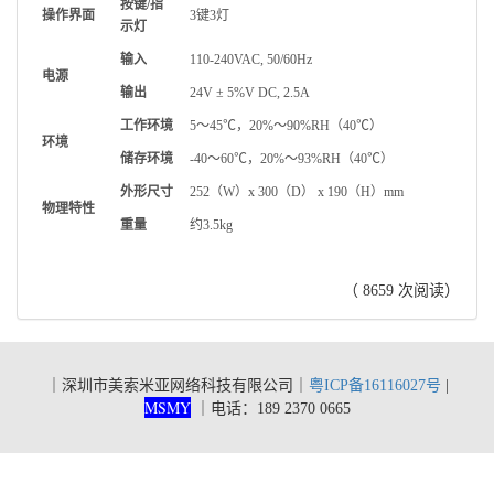
按键/指
操作界面
3
键3灯
示灯
输入
110-240VAC, 50/60Hz
电源
输出
24V ± 5%V DC, 2.5A
工作环境
5
～45℃，20%～90%RH（40℃）
环境
储存环境
-40
～60℃，20%～93%RH（40℃）
外形尺寸
252
（W）x 300（D） x 190（H）mm
物理特性
重量
约
3.5kg
（ 8659 次阅读）
｜深圳市美索米亚网络科技有限公司｜
粤ICP备16116027号
|
MSMY
｜
电话：189 2370 0665